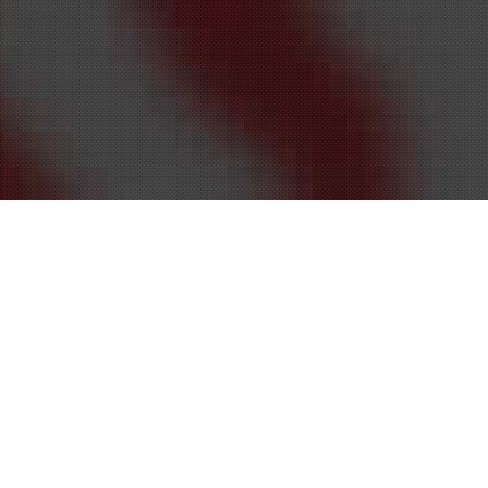
Накрутка лайков на
Youtube
Что важно для видеоблогера? Чтобы их канал на
Youtube пользовался популярностью у
пользователей. Владельцу всегда приятно,
когда он случайно находит свое видео на других
каналах или сайтах. А если ко всему прочему под
видео будет несколько тысяч лайков, значит,
затраченное время не прошло зря. Ваш ролик