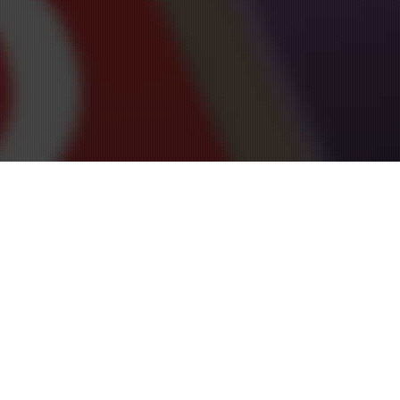
. Это делают не только
овать свои силы на этом поприще
диться. Вам нужно будет наполнять
тя бы несколько сотен (а лучше -